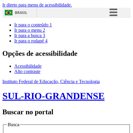
Ir direto para menu de acessibilidade.
BRASIL
Simplifique!
Ir para o conteúdo
1
Ir para o menu
2
Comunica BR
Ir para a busca
3
Ir para o rodapé
4
Participe
Acesso à informação
Opções de acessibilidade
Legislação
Acessibilidade
Canais
Alto contraste
Instituto Federal de Educação, Ciência e Tecnologia
SUL-RIO-GRANDENSE
Buscar no portal
Busca