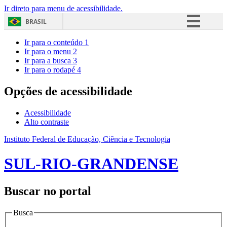
Ir direto para menu de acessibilidade.
BRASIL
Simplifique!
Ir para o conteúdo
1
Ir para o menu
2
Comunica BR
Ir para a busca
3
Ir para o rodapé
4
Participe
Acesso à informação
Opções de acessibilidade
Legislação
Acessibilidade
Canais
Alto contraste
Instituto Federal de Educação, Ciência e Tecnologia
SUL-RIO-GRANDENSE
Buscar no portal
Busca