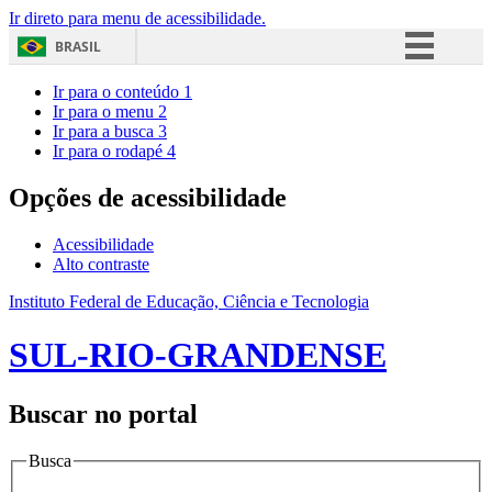
Ir direto para menu de acessibilidade.
BRASIL
Simplifique!
Ir para o conteúdo
1
Ir para o menu
2
Comunica BR
Ir para a busca
3
Ir para o rodapé
4
Participe
Acesso à informação
Opções de acessibilidade
Legislação
Acessibilidade
Canais
Alto contraste
Instituto Federal de Educação, Ciência e Tecnologia
SUL-RIO-GRANDENSE
Buscar no portal
Busca