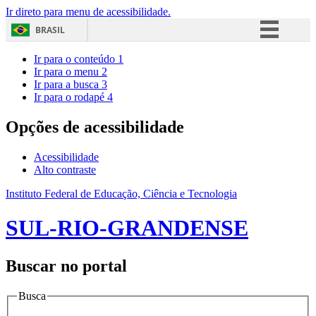
Ir direto para menu de acessibilidade.
BRASIL
Simplifique!
Ir para o conteúdo
1
Ir para o menu
2
Comunica BR
Ir para a busca
3
Ir para o rodapé
4
Participe
Acesso à informação
Opções de acessibilidade
Legislação
Acessibilidade
Canais
Alto contraste
Instituto Federal de Educação, Ciência e Tecnologia
SUL-RIO-GRANDENSE
Buscar no portal
Busca