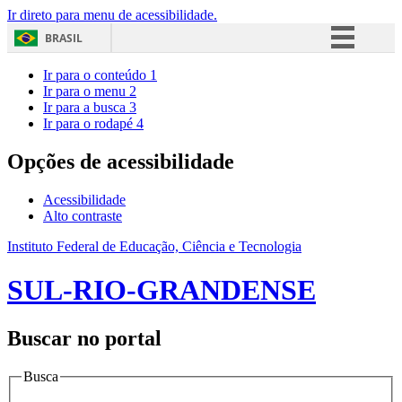
Ir direto para menu de acessibilidade.
BRASIL
Simplifique!
Ir para o conteúdo
1
Ir para o menu
2
Comunica BR
Ir para a busca
3
Ir para o rodapé
4
Participe
Acesso à informação
Opções de acessibilidade
Legislação
Acessibilidade
Canais
Alto contraste
Instituto Federal de Educação, Ciência e Tecnologia
SUL-RIO-GRANDENSE
Buscar no portal
Busca