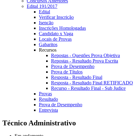
Concursos Anteriores
Edital 191/2017
Edital
Verificar Inscrição
Isenção
Inscrições Homologadas
Candidato x Vaga
Locais de Provas
Gabaritos
Recursos
Repostas - Questões Prova Objetiva
Repostas - Resultado Prova Escrita
Prova de Desempenho
Prova de Títulos
Resposta - Resultado Final
Resposta - Resultado Final RETIFICADO
Recurso - Resultado Final - Sub Judice
Provas
Resultado
Prova de Desempenho
Entrevista
Técnico Administrativo
Em andamento