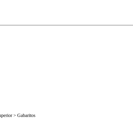
uperior
>
Gabaritos