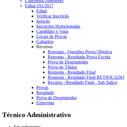
Concursos Anteriores
Edital 191/2017
Edital
Verificar Inscrição
Isenção
Inscrições Homologadas
Candidato x Vaga
Locais de Provas
Gabaritos
Recursos
Repostas - Questões Prova Objetiva
Repostas - Resultado Prova Escrita
Prova de Desempenho
Prova de Títulos
Resposta - Resultado Final
Resposta - Resultado Final RETIFICADO
Recurso - Resultado Final - Sub Judice
Provas
Resultado
Prova de Desempenho
Entrevista
Técnico Administrativo
Em andamento