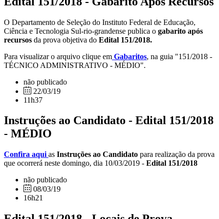
Edital 151/2018 - Gabarito Após Recursos
O Departamento de Seleção do Instituto Federal de Educação,
Ciência e Tecnologia Sul-rio-grandense publica o
gabarito após
recursos
da prova objetiva do
Edital 151/2018.
Para visualizar o arquivo clique em
Gabaritos
, na guia "151/2018 -
TÉCNICO ADMINISTRATIVO - MÉDIO".
não publicado
22/03/19
11h37
Instruções ao Candidato - Edital 151/2018
- MÉDIO
Confira aqui
as
Instruções ao Candidato
para realização da prova
que ocorrerá neste domingo, dia 10/03/2019 -
Edital 151/2018
não publicado
08/03/19
16h21
Edital 151/2018 - Locais de Prova