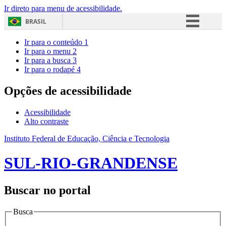
Ir direto para menu de acessibilidade.
BRASIL
Simplifique!
Ir para o conteúdo
1
Ir para o menu
2
Comunica BR
Ir para a busca
3
Ir para o rodapé
4
Participe
Acesso à informação
Opções de acessibilidade
Legislação
Acessibilidade
Canais
Alto contraste
Instituto Federal de Educação, Ciência e Tecnologia
SUL-RIO-GRANDENSE
Buscar no portal
Busca