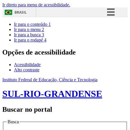
Ir direto para menu de acessibilidade.
BRASIL
Simplifique!
Ir para o conteúdo
1
Ir para o menu
2
Comunica BR
Ir para a busca
3
Ir para o rodapé
4
Participe
Acesso à informação
Opções de acessibilidade
Legislação
Acessibilidade
Canais
Alto contraste
Instituto Federal de Educação, Ciência e Tecnologia
SUL-RIO-GRANDENSE
Buscar no portal
Busca