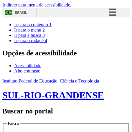
Ir direto para menu de acessibilidade.
BRASIL
Simplifique!
Ir para o conteúdo
1
Ir para o menu
2
Comunica BR
Ir para a busca
3
Ir para o rodapé
4
Participe
Acesso à informação
Opções de acessibilidade
Legislação
Acessibilidade
Canais
Alto contraste
Instituto Federal de Educação, Ciência e Tecnologia
SUL-RIO-GRANDENSE
Buscar no portal
Busca