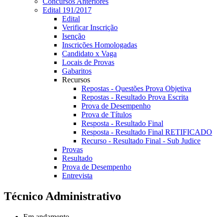
Concursos Anteriores
Edital 191/2017
Edital
Verificar Inscrição
Isenção
Inscrições Homologadas
Candidato x Vaga
Locais de Provas
Gabaritos
Recursos
Repostas - Questões Prova Objetiva
Repostas - Resultado Prova Escrita
Prova de Desempenho
Prova de Títulos
Resposta - Resultado Final
Resposta - Resultado Final RETIFICADO
Recurso - Resultado Final - Sub Judice
Provas
Resultado
Prova de Desempenho
Entrevista
Técnico Administrativo
Em andamento