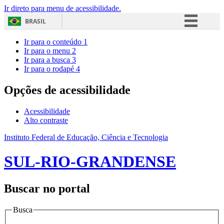
Ir direto para menu de acessibilidade.
BRASIL
Simplifique!
Ir para o conteúdo
1
Ir para o menu
2
Comunica BR
Ir para a busca
3
Ir para o rodapé
4
Participe
Acesso à informação
Opções de acessibilidade
Legislação
Acessibilidade
Canais
Alto contraste
Instituto Federal de Educação, Ciência e Tecnologia
SUL-RIO-GRANDENSE
Buscar no portal
Busca