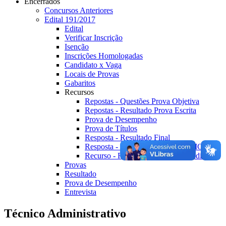
Encerrados
Concursos Anteriores
Edital 191/2017
Edital
Verificar Inscrição
Isenção
Inscrições Homologadas
Candidato x Vaga
Locais de Provas
Gabaritos
Recursos
Repostas - Questões Prova Objetiva
Repostas - Resultado Prova Escrita
Prova de Desempenho
Prova de Títulos
Resposta - Resultado Final
Resposta - Resultado Final RETIFICADO
Recurso - Resultado Final - Sub Judice
Provas
Resultado
Prova de Desempenho
Entrevista
Técnico Administrativo