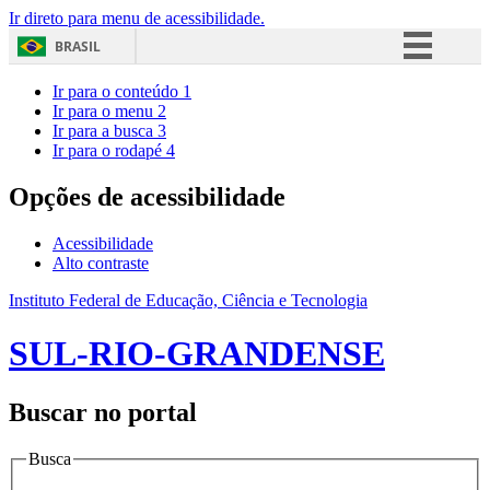
Ir direto para menu de acessibilidade.
BRASIL
Simplifique!
Ir para o conteúdo
1
Ir para o menu
2
Comunica BR
Ir para a busca
3
Ir para o rodapé
4
Participe
Acesso à informação
Opções de acessibilidade
Legislação
Acessibilidade
Canais
Alto contraste
Instituto Federal de Educação, Ciência e Tecnologia
SUL-RIO-GRANDENSE
Buscar no portal
Busca