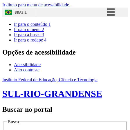
Ir direto para menu de acessibilidade.
BRASIL
Simplifique!
Ir para o conteúdo
1
Ir para o menu
2
Comunica BR
Ir para a busca
3
Ir para o rodapé
4
Participe
Acesso à informação
Opções de acessibilidade
Legislação
Acessibilidade
Canais
Alto contraste
Instituto Federal de Educação, Ciência e Tecnologia
SUL-RIO-GRANDENSE
Buscar no portal
Busca