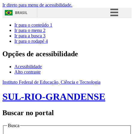
Ir direto para menu de acessibilidade.
BRASIL
Simplifique!
Ir para o conteúdo
1
Ir para o menu
2
Comunica BR
Ir para a busca
3
Ir para o rodapé
4
Participe
Acesso à informação
Opções de acessibilidade
Legislação
Acessibilidade
Canais
Alto contraste
Instituto Federal de Educação, Ciência e Tecnologia
SUL-RIO-GRANDENSE
Buscar no portal
Busca