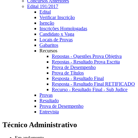
Concursos Anteriores
Edital 191/2017
Edital
Verificar Inscrição
Isenção
Inscrições Homologadas
Candidato x Vaga
Locais de Provas
Gabaritos
Recursos
Repostas - Questões Prova Objetiva
Repostas - Resultado Prova Escrita
Prova de Desempenho
Prova de Títulos
Resposta - Resultado Final
Resposta - Resultado Final RETIFICADO
Recurso - Resultado Final - Sub Judice
Provas
Resultado
Prova de Desempenho
Entrevista
Técnico Administrativo
Em andamento