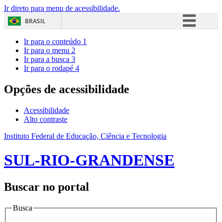
Ir direto para menu de acessibilidade.
BRASIL
Simplifique!
Ir para o conteúdo
1
Ir para o menu
2
Comunica BR
Ir para a busca
3
Ir para o rodapé
4
Participe
Acesso à informação
Opções de acessibilidade
Legislação
Acessibilidade
Canais
Alto contraste
Instituto Federal de Educação, Ciência e Tecnologia
SUL-RIO-GRANDENSE
Buscar no portal
Busca