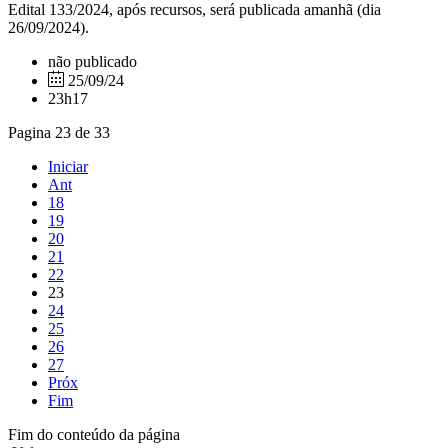
Edital 133/2024, após recursos, será publicada amanhã (dia
26/09/2024).
não publicado
25/09/24
23h17
Pagina 23 de 33
Iniciar
Ant
18
19
20
21
22
23
24
25
26
27
Próx
Fim
Fim do conteúdo da página