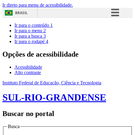
Ir direto para menu de acessibilidade.
BRASIL
Simplifique!
Ir para o conteúdo
1
Ir para o menu
2
Comunica BR
Ir para a busca
3
Ir para o rodapé
4
Participe
Acesso à informação
Opções de acessibilidade
Legislação
Acessibilidade
Canais
Alto contraste
Instituto Federal de Educação, Ciência e Tecnologia
SUL-RIO-GRANDENSE
Buscar no portal
Busca