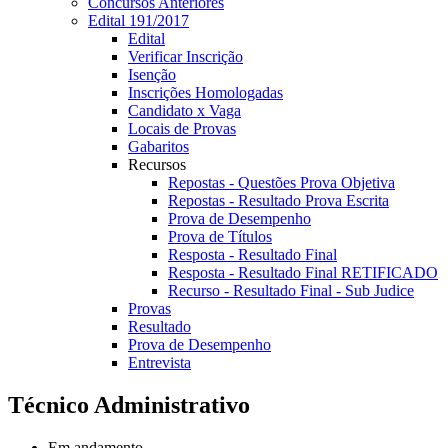
Concursos Anteriores
Edital 191/2017
Edital
Verificar Inscrição
Isenção
Inscrições Homologadas
Candidato x Vaga
Locais de Provas
Gabaritos
Recursos
Repostas - Questões Prova Objetiva
Repostas - Resultado Prova Escrita
Prova de Desempenho
Prova de Títulos
Resposta - Resultado Final
Resposta - Resultado Final RETIFICADO
Recurso - Resultado Final - Sub Judice
Provas
Resultado
Prova de Desempenho
Entrevista
Técnico Administrativo
Em andamento