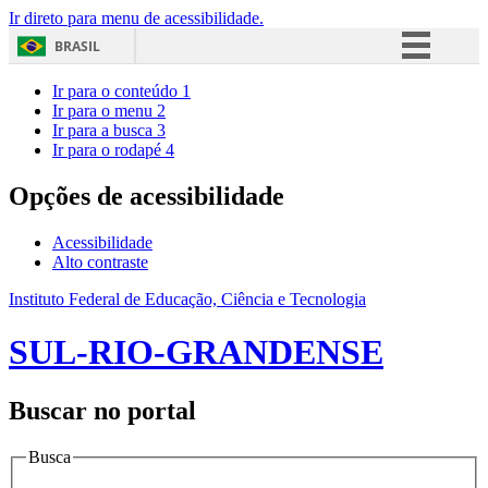
Ir direto para menu de acessibilidade.
BRASIL
Simplifique!
Ir para o conteúdo
1
Ir para o menu
2
Comunica BR
Ir para a busca
3
Ir para o rodapé
4
Participe
Acesso à informação
Opções de acessibilidade
Legislação
Acessibilidade
Canais
Alto contraste
Instituto Federal de Educação, Ciência e Tecnologia
SUL-RIO-GRANDENSE
Buscar no portal
Busca