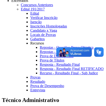
Encerrados
Concursos Anteriores
Edital 191/2017
Edital
Verificar Inscrição
Isenção
Inscrições Homologadas
Candidato x Vaga
Locais de Provas
Gabaritos
Recursos
Repostas - Questões Prova Objetiva
Repostas - Resultado Prova Escrita
Prova de Desempenho
Prova de Títulos
Resposta - Resultado Final
Resposta - Resultado Final RETIFICADO
Recurso - Resultado Final - Sub Judice
Provas
Resultado
Prova de Desempenho
Entrevista
Técnico Administrativo