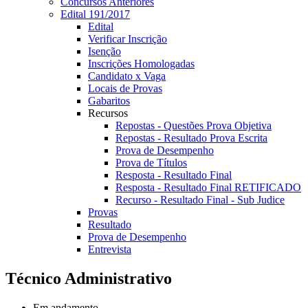
Concursos Anteriores
Edital 191/2017
Edital
Verificar Inscrição
Isenção
Inscrições Homologadas
Candidato x Vaga
Locais de Provas
Gabaritos
Recursos
Repostas - Questões Prova Objetiva
Repostas - Resultado Prova Escrita
Prova de Desempenho
Prova de Títulos
Resposta - Resultado Final
Resposta - Resultado Final RETIFICADO
Recurso - Resultado Final - Sub Judice
Provas
Resultado
Prova de Desempenho
Entrevista
Técnico Administrativo
Em andamento