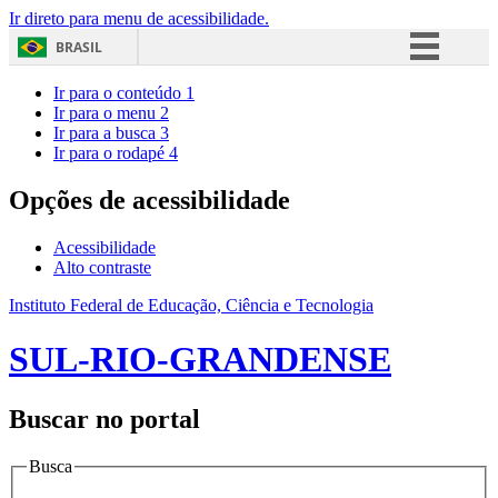
Ir direto para menu de acessibilidade.
BRASIL
Simplifique!
Ir para o conteúdo
1
Ir para o menu
2
Comunica BR
Ir para a busca
3
Ir para o rodapé
4
Participe
Acesso à informação
Opções de acessibilidade
Legislação
Acessibilidade
Canais
Alto contraste
Instituto Federal de Educação, Ciência e Tecnologia
SUL-RIO-GRANDENSE
Buscar no portal
Busca