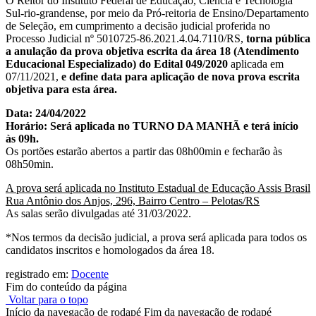
O Reitor do Instituto Federal de Educação, Ciência e Tecnologia
Sul-rio-grandense, por meio da Pró-reitoria de Ensino/Departamento
de Seleção, em cumprimento a decisão judicial proferida no
Processo Judicial nº 5010725-86.2021.4.04.7110/RS,
torna pública
a anulação da prova objetiva escrita da área 18 (Atendimento
Educacional Especializado) do
Edital 049/2020
aplicada em
07/11/2021,
e define data para aplicação de nova prova escrita
objetiva para esta área.
Data: 24/04/2022
Horário: Será aplicada no TURNO DA MANHÃ e terá início
às 09h.
Os portões estarão abertos a partir das 08h00min e fecharão às
08h50min.
A prova será aplicada no Instituto Estadual de Educação Assis Brasil
Rua Antônio dos Anjos, 296, Bairro Centro – Pelotas/RS
As salas serão divulgadas até 31/03/2022.
*Nos termos da decisão judicial, a prova será aplicada para todos os
candidatos inscritos e homologados da área 18.
registrado em:
Docente
Fim do conteúdo da página
Voltar para o topo
Início da navegação de rodapé
Fim da navegação de rodapé