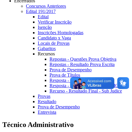
Encerrados
Concursos Anteriores
Edital 191/2017
Edital
Verificar Inscrição
Isenção
Inscrições Homologadas
Candidato x Vaga
Locais de Provas
Gabaritos
Recursos
Repostas - Questões Prova Objetiva
Repostas - Resultado Prova Escrita
Prova de Desempenho
Prova de Títulos
Resposta - Resultado Final
Resposta - Resultado Final RETIFICADO
Recurso - Resultado Final - Sub Judice
Provas
Resultado
Prova de Desempenho
Entrevista
Técnico Administrativo