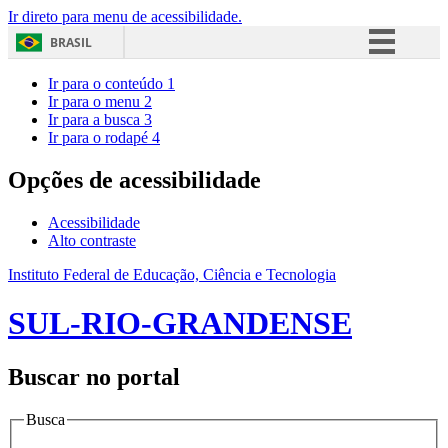
Ir direto para menu de acessibilidade.
BRASIL
Simplifique!
Ir para o conteúdo
1
Ir para o menu
2
Comunica BR
Ir para a busca
3
Ir para o rodapé
4
Participe
Acesso à informação
Opções de acessibilidade
Legislação
Acessibilidade
Canais
Alto contraste
Instituto Federal de Educação, Ciência e Tecnologia
SUL-RIO-GRANDENSE
Buscar no portal
Busca