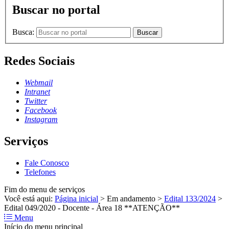
Buscar no portal
Busca:
Buscar
Redes Sociais
Webmail
Intranet
Twitter
Facebook
Instagram
Serviços
Fale Conosco
Telefones
Fim do menu de serviços
Você está aqui:
Página inicial
>
Em andamento
>
Edital 133/2024
>
Edital 049/2020 - Docente - Área 18 **ATENÇÃO**
Menu
Início do menu principal