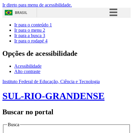
Ir direto para menu de acessibilidade.
BRASIL
Simplifique!
Ir para o conteúdo
1
Ir para o menu
2
Comunica BR
Ir para a busca
3
Ir para o rodapé
4
Participe
Acesso à informação
Opções de acessibilidade
Legislação
Acessibilidade
Canais
Alto contraste
Instituto Federal de Educação, Ciência e Tecnologia
SUL-RIO-GRANDENSE
Buscar no portal
Busca