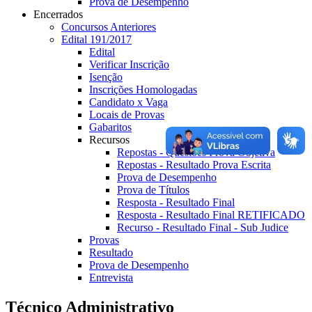
Prova de Desempenho
Encerrados
Concursos Anteriores
Edital 191/2017
Edital
Verificar Inscrição
Isenção
Inscrições Homologadas
Candidato x Vaga
Locais de Provas
Gabaritos
Recursos
Repostas - Questões Prova Objetiva
Repostas - Resultado Prova Escrita
Prova de Desempenho
Prova de Títulos
Resposta - Resultado Final
Resposta - Resultado Final RETIFICADO
Recurso - Resultado Final - Sub Judice
Provas
Resultado
Prova de Desempenho
Entrevista
Técnico Administrativo