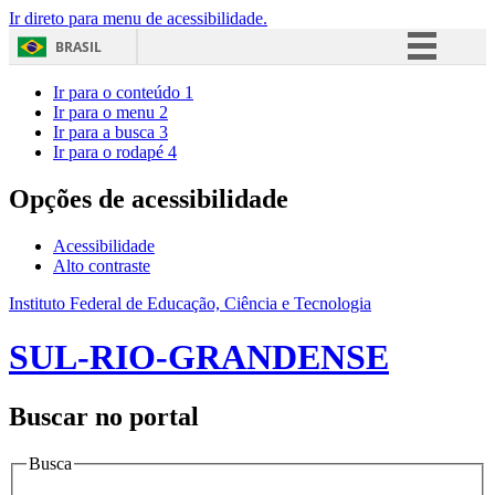
Ir direto para menu de acessibilidade.
BRASIL
Simplifique!
Ir para o conteúdo
1
Ir para o menu
2
Comunica BR
Ir para a busca
3
Ir para o rodapé
4
Participe
Acesso à informação
Opções de acessibilidade
Legislação
Acessibilidade
Canais
Alto contraste
Instituto Federal de Educação, Ciência e Tecnologia
SUL-RIO-GRANDENSE
Buscar no portal
Busca