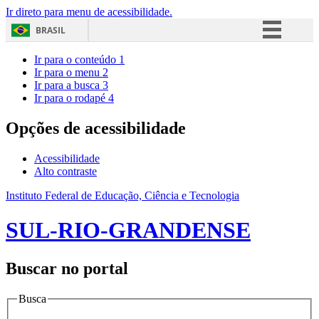
Ir direto para menu de acessibilidade.
BRASIL
Simplifique!
Ir para o conteúdo
1
Ir para o menu
2
Comunica BR
Ir para a busca
3
Ir para o rodapé
4
Participe
Acesso à informação
Opções de acessibilidade
Legislação
Acessibilidade
Canais
Alto contraste
Instituto Federal de Educação, Ciência e Tecnologia
SUL-RIO-GRANDENSE
Buscar no portal
Busca