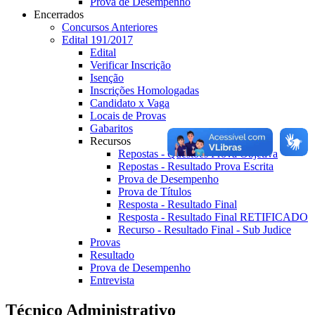
Prova de Desempenho
Encerrados
Concursos Anteriores
Edital 191/2017
Edital
Verificar Inscrição
Isenção
Inscrições Homologadas
Candidato x Vaga
Locais de Provas
Gabaritos
Recursos
Repostas - Questões Prova Objetiva
Repostas - Resultado Prova Escrita
Prova de Desempenho
Prova de Títulos
Resposta - Resultado Final
Resposta - Resultado Final RETIFICADO
Recurso - Resultado Final - Sub Judice
Provas
Resultado
Prova de Desempenho
Entrevista
Técnico Administrativo