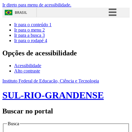
Ir direto para menu de acessibilidade.
BRASIL
Simplifique!
Ir para o conteúdo
1
Ir para o menu
2
Comunica BR
Ir para a busca
3
Ir para o rodapé
4
Participe
Acesso à informação
Opções de acessibilidade
Legislação
Acessibilidade
Canais
Alto contraste
Instituto Federal de Educação, Ciência e Tecnologia
SUL-RIO-GRANDENSE
Buscar no portal
Busca