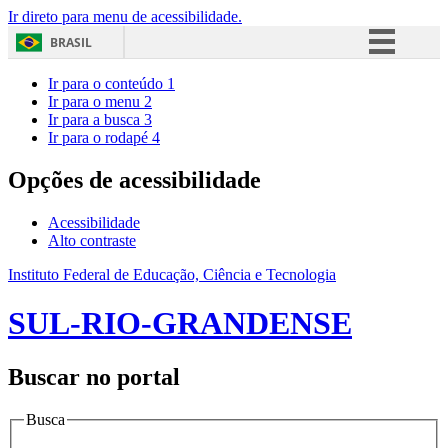
Ir direto para menu de acessibilidade.
BRASIL
Simplifique!
Ir para o conteúdo
1
Ir para o menu
2
Comunica BR
Ir para a busca
3
Ir para o rodapé
4
Participe
Acesso à informação
Opções de acessibilidade
Legislação
Acessibilidade
Canais
Alto contraste
Instituto Federal de Educação, Ciência e Tecnologia
SUL-RIO-GRANDENSE
Buscar no portal
Busca