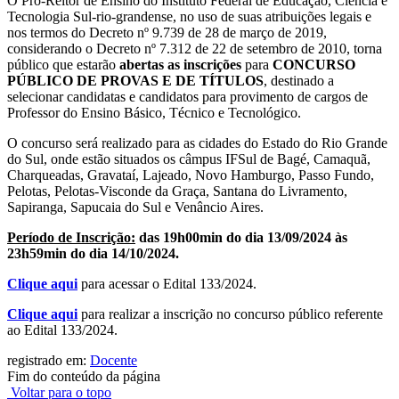
O Pró-Reitor de Ensino do Instituto Federal de Educação, Ciência e
Tecnologia Sul-rio-grandense, no uso de suas atribuições legais e
nos termos do Decreto nº 9.739 de 28 de março de 2019,
considerando o Decreto nº 7.312 de 22 de setembro de 2010, torna
público que estarão
abertas as inscrições
para
CONCURSO
PÚBLICO DE PROVAS E DE TÍTULOS
, destinado a
selecionar candidatas e candidatos para provimento de cargos de
Professor do Ensino Básico, Técnico e Tecnológico.
O concurso será realizado para as cidades do Estado do Rio Grande
do Sul, onde estão situados os câmpus IFSul de Bagé, Camaquã,
Charqueadas, Gravataí, Lajeado, Novo Hamburgo, Passo Fundo,
Pelotas, Pelotas-Visconde da Graça, Santana do Livramento,
Sapiranga, Sapucaia do Sul e Venâncio Aires.
Período de Inscrição:
das 19h00min do dia 13/09/2024 às
23h59min do dia 14/10/2024.
Clique aqui
para acessar o Edital 133/2024.
Clique aqui
para realizar a inscrição no concurso público referente
ao Edital 133/2024.
registrado em:
Docente
Fim do conteúdo da página
Voltar para o topo