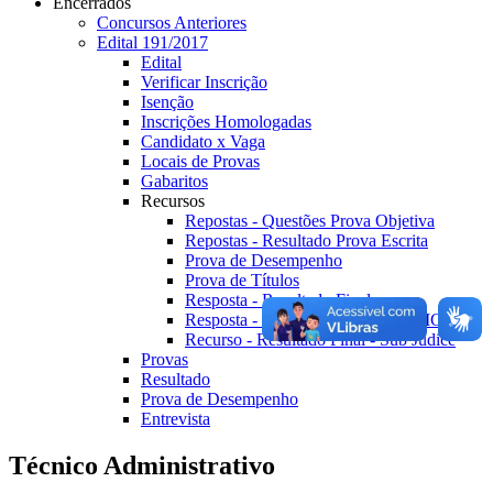
Encerrados
Concursos Anteriores
Edital 191/2017
Edital
Verificar Inscrição
Isenção
Inscrições Homologadas
Candidato x Vaga
Locais de Provas
Gabaritos
Recursos
Repostas - Questões Prova Objetiva
Repostas - Resultado Prova Escrita
Prova de Desempenho
Prova de Títulos
Resposta - Resultado Final
Resposta - Resultado Final RETIFICADO
Recurso - Resultado Final - Sub Judice
Provas
Resultado
Prova de Desempenho
Entrevista
Técnico Administrativo