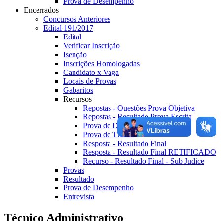
Prova de Desempenho
Encerrados
Concursos Anteriores
Edital 191/2017
Edital
Verificar Inscrição
Isenção
Inscrições Homologadas
Candidato x Vaga
Locais de Provas
Gabaritos
Recursos
Repostas - Questões Prova Objetiva
Repostas - Resultado Prova Escrita
Prova de Desempenho
Prova de Títulos
Resposta - Resultado Final
Resposta - Resultado Final RETIFICADO
Recurso - Resultado Final - Sub Judice
Provas
Resultado
Prova de Desempenho
Entrevista
Técnico Administrativo