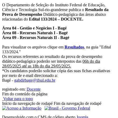
O Departamento de Seleção do Instituto Federal de Educação,
Ciência e Tecnologia Sul-rio-grandense publica o
Resultado da
Prova de Desempenho
Didático-pedagógica das áreas abaixo
relacionadas do
Edital 133/2024 – DOCENTE.
Área 04 - Gestão e Negócios I - Bagé
Área 08 - Recursos Naturais I - Bagé
Área 09 - Recursos Naturais II - Bagé
Para visualizar os arquivos clique em
Resultados
,
na guia "Edital
133/2024."
Os recursos referentes ao resultado da prova de desempenho
didático-pedagógica poderão ser interpostos das
06h do dia
28/05/2025 até as 18h do dia 29/05/2025.
*Os candidatos poderão solicitar cópia das suas fichas avaliativas
por meio de e-mail direcionado a:
Bagé -
gabdirbage@ifsul.edu.br
registrado em:
Docente
Fim do conteúdo da página
Voltar para o topo
Início da navegação de rodapé
Fim da navegação de rodapé
Desenvolvido com o CMS de código aberto
Joomla