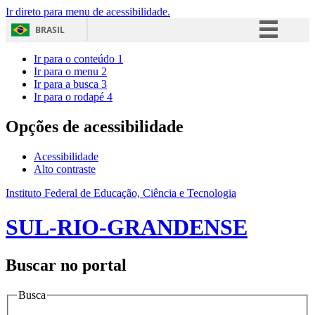
Ir direto para menu de acessibilidade.
BRASIL
Simplifique!
Ir para o conteúdo
1
Ir para o menu
2
Comunica BR
Ir para a busca
3
Ir para o rodapé
4
Participe
Acesso à informação
Opções de acessibilidade
Legislação
Acessibilidade
Canais
Alto contraste
Instituto Federal de Educação, Ciência e Tecnologia
SUL-RIO-GRANDENSE
Buscar no portal
Busca