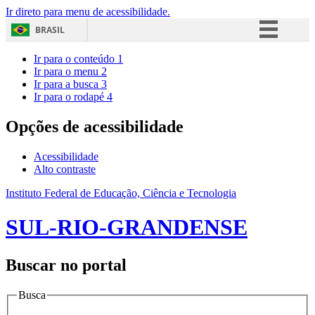
Ir direto para menu de acessibilidade.
BRASIL
Simplifique!
Ir para o conteúdo
1
Ir para o menu
2
Comunica BR
Ir para a busca
3
Ir para o rodapé
4
Participe
Acesso à informação
Opções de acessibilidade
Legislação
Acessibilidade
Canais
Alto contraste
Instituto Federal de Educação, Ciência e Tecnologia
SUL-RIO-GRANDENSE
Buscar no portal
Busca