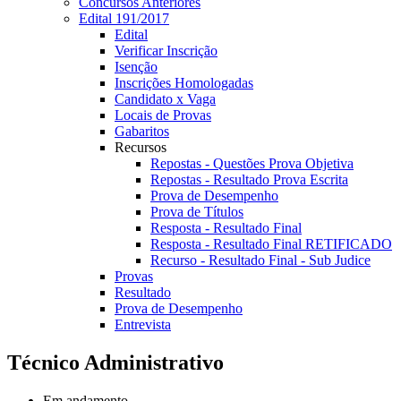
Concursos Anteriores
Edital 191/2017
Edital
Verificar Inscrição
Isenção
Inscrições Homologadas
Candidato x Vaga
Locais de Provas
Gabaritos
Recursos
Repostas - Questões Prova Objetiva
Repostas - Resultado Prova Escrita
Prova de Desempenho
Prova de Títulos
Resposta - Resultado Final
Resposta - Resultado Final RETIFICADO
Recurso - Resultado Final - Sub Judice
Provas
Resultado
Prova de Desempenho
Entrevista
Técnico Administrativo
Em andamento