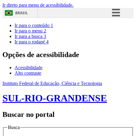
Ir direto para menu de acessibilidade.
BRASIL
Simplifique!
Ir para o conteúdo
1
Ir para o menu
2
Comunica BR
Ir para a busca
3
Ir para o rodapé
4
Participe
Acesso à informação
Opções de acessibilidade
Legislação
Acessibilidade
Canais
Alto contraste
Instituto Federal de Educação, Ciência e Tecnologia
SUL-RIO-GRANDENSE
Buscar no portal
Busca