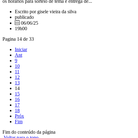
os horários para sorteio de tema e entrega de...
Escrito por gisele vieira da silva
publicado
06/06/25
19h00
Pagina 14 de 33
Iniciar
Ant
9
10
11
12
13
14
15
16
17
18
Próx
Fim
Fim do conteúdo da página
Voltar para o topo