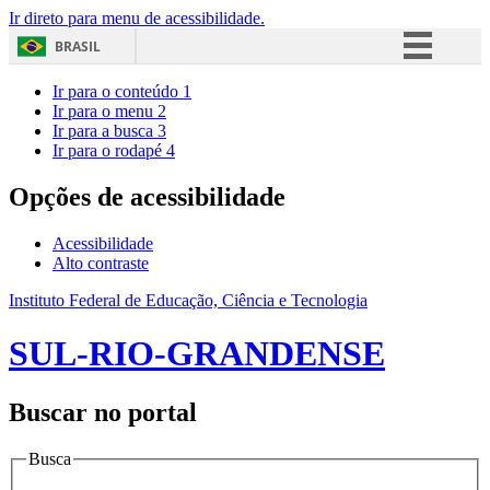
Ir direto para menu de acessibilidade.
BRASIL
Simplifique!
Ir para o conteúdo
1
Ir para o menu
2
Comunica BR
Ir para a busca
3
Ir para o rodapé
4
Participe
Acesso à informação
Opções de acessibilidade
Legislação
Acessibilidade
Canais
Alto contraste
Instituto Federal de Educação, Ciência e Tecnologia
SUL-RIO-GRANDENSE
Buscar no portal
Busca