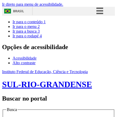
Ir direto para menu de acessibilidade.
BRASIL
Simplifique!
Ir para o conteúdo
1
Ir para o menu
2
Comunica BR
Ir para a busca
3
Ir para o rodapé
4
Participe
Acesso à informação
Opções de acessibilidade
Legislação
Acessibilidade
Canais
Alto contraste
Instituto Federal de Educação, Ciência e Tecnologia
SUL-RIO-GRANDENSE
Buscar no portal
Busca