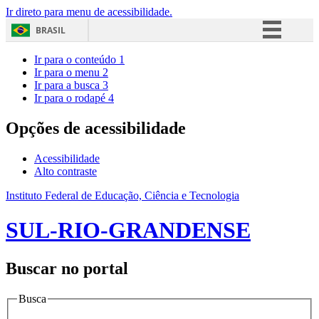
Ir direto para menu de acessibilidade.
BRASIL
Simplifique!
Ir para o conteúdo
1
Ir para o menu
2
Comunica BR
Ir para a busca
3
Ir para o rodapé
4
Participe
Acesso à informação
Opções de acessibilidade
Legislação
Acessibilidade
Canais
Alto contraste
Instituto Federal de Educação, Ciência e Tecnologia
SUL-RIO-GRANDENSE
Buscar no portal
Busca