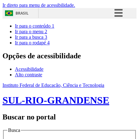
Ir direto para menu de acessibilidade.
BRASIL
Simplifique!
Ir para o conteúdo
1
Ir para o menu
2
Comunica BR
Ir para a busca
3
Ir para o rodapé
4
Participe
Acesso à informação
Opções de acessibilidade
Legislação
Acessibilidade
Canais
Alto contraste
Instituto Federal de Educação, Ciência e Tecnologia
SUL-RIO-GRANDENSE
Buscar no portal
Busca