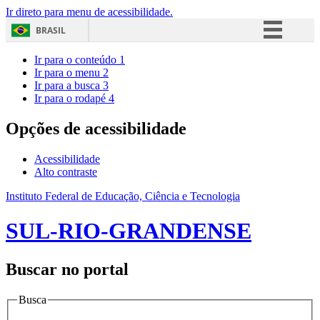
Ir direto para menu de acessibilidade.
BRASIL
Simplifique!
Ir para o conteúdo
1
Ir para o menu
2
Comunica BR
Ir para a busca
3
Ir para o rodapé
4
Participe
Acesso à informação
Opções de acessibilidade
Legislação
Acessibilidade
Canais
Alto contraste
Instituto Federal de Educação, Ciência e Tecnologia
SUL-RIO-GRANDENSE
Buscar no portal
Busca