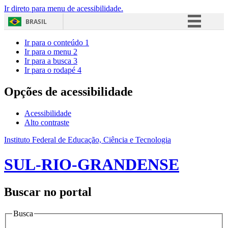
Ir direto para menu de acessibilidade.
BRASIL
Simplifique!
Ir para o conteúdo
1
Ir para o menu
2
Comunica BR
Ir para a busca
3
Ir para o rodapé
4
Participe
Acesso à informação
Opções de acessibilidade
Legislação
Acessibilidade
Canais
Alto contraste
Instituto Federal de Educação, Ciência e Tecnologia
SUL-RIO-GRANDENSE
Buscar no portal
Busca