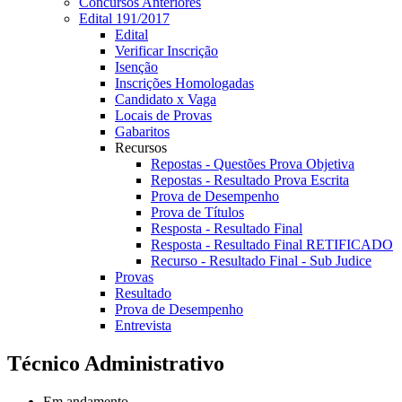
Concursos Anteriores
Edital 191/2017
Edital
Verificar Inscrição
Isenção
Inscrições Homologadas
Candidato x Vaga
Locais de Provas
Gabaritos
Recursos
Repostas - Questões Prova Objetiva
Repostas - Resultado Prova Escrita
Prova de Desempenho
Prova de Títulos
Resposta - Resultado Final
Resposta - Resultado Final RETIFICADO
Recurso - Resultado Final - Sub Judice
Provas
Resultado
Prova de Desempenho
Entrevista
Técnico Administrativo
Em andamento