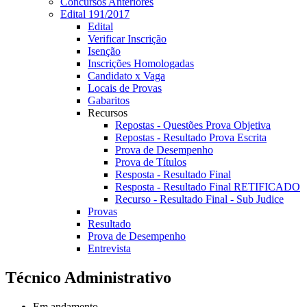
Concursos Anteriores
Edital 191/2017
Edital
Verificar Inscrição
Isenção
Inscrições Homologadas
Candidato x Vaga
Locais de Provas
Gabaritos
Recursos
Repostas - Questões Prova Objetiva
Repostas - Resultado Prova Escrita
Prova de Desempenho
Prova de Títulos
Resposta - Resultado Final
Resposta - Resultado Final RETIFICADO
Recurso - Resultado Final - Sub Judice
Provas
Resultado
Prova de Desempenho
Entrevista
Técnico Administrativo
Em andamento