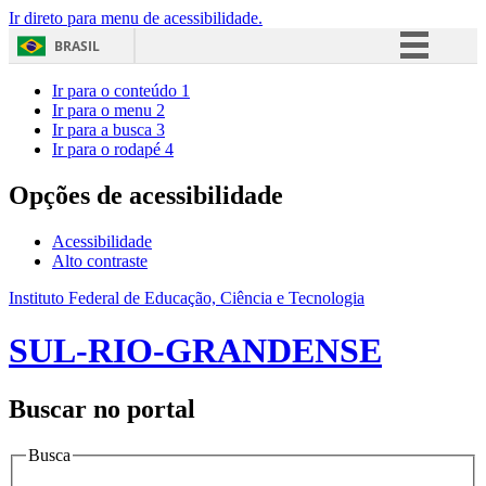
Ir direto para menu de acessibilidade.
BRASIL
Simplifique!
Ir para o conteúdo
1
Ir para o menu
2
Comunica BR
Ir para a busca
3
Ir para o rodapé
4
Participe
Acesso à informação
Opções de acessibilidade
Legislação
Acessibilidade
Canais
Alto contraste
Instituto Federal de Educação, Ciência e Tecnologia
SUL-RIO-GRANDENSE
Buscar no portal
Busca