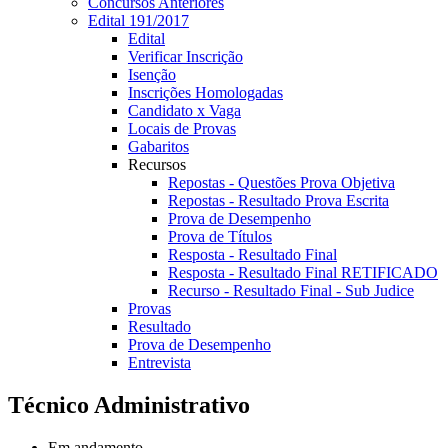
Concursos Anteriores
Edital 191/2017
Edital
Verificar Inscrição
Isenção
Inscrições Homologadas
Candidato x Vaga
Locais de Provas
Gabaritos
Recursos
Repostas - Questões Prova Objetiva
Repostas - Resultado Prova Escrita
Prova de Desempenho
Prova de Títulos
Resposta - Resultado Final
Resposta - Resultado Final RETIFICADO
Recurso - Resultado Final - Sub Judice
Provas
Resultado
Prova de Desempenho
Entrevista
Técnico Administrativo
Em andamento