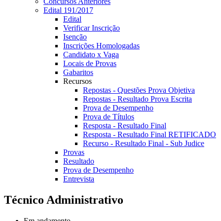
Concursos Anteriores
Edital 191/2017
Edital
Verificar Inscrição
Isenção
Inscrições Homologadas
Candidato x Vaga
Locais de Provas
Gabaritos
Recursos
Repostas - Questões Prova Objetiva
Repostas - Resultado Prova Escrita
Prova de Desempenho
Prova de Títulos
Resposta - Resultado Final
Resposta - Resultado Final RETIFICADO
Recurso - Resultado Final - Sub Judice
Provas
Resultado
Prova de Desempenho
Entrevista
Técnico Administrativo
Em andamento